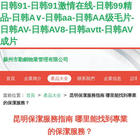
日韩91-日韩91激情在线-日韩99精
品-日韩A∨-日韩aa-日韩AA级毛片-
日韩AV-日韩AV8-日韩avtt-日韩AV
成片
蘇州市勤錮物業管理有限公司
首頁
企業簡介
產品大全
聯系我們
企業信息
訪客
>
>
當前位置：
首頁
產品大全
昆明保潔服務指南 哪里能找到專業
的保潔服務？
昆明保潔服務指南 哪里能找到專業
的保潔服務？