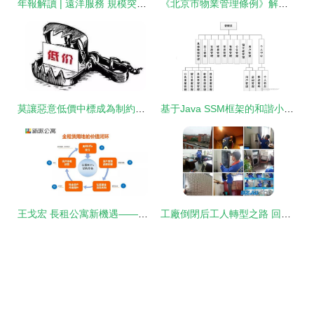
年報解讀 | 遠洋服務 規模突破億方，多驅并行促進收入增長——聚焦保潔服務
《北京市物業管理條例》解讀 物業費、業委會、停車位與保潔服務的新規
莫讓惡意低價中標成為制約物業發展和損害業主利益的幫兇
基于Java SSM框架的和諧小區物業管理系統 保潔服務模塊的設計與實現
王戈宏 長租公寓新機遇——租賃用地全價值鏈的創造與保潔服務的深化
工廠倒閉后工人轉型之路 回家做家電清洗服務，月入萬元新機遇